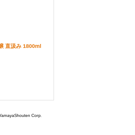
直汲み 1800ml
YamayaShouten Corp.