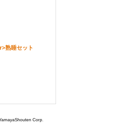
r>熟睡セット
YamayaShouten Corp.