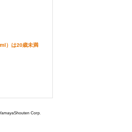
0ml）は20歳未満
YamayaShouten Corp.