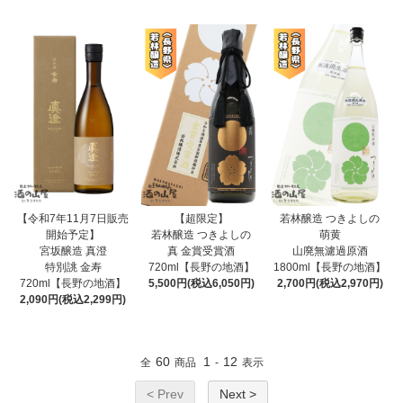
【令和7年11月7日販売
【超限定】
若林醸造 つきよしの
開始予定】
若林醸造 つきよしの
萌黄
宮坂醸造 真澄
真 金賞受賞酒
山廃無濾過原酒
特別誂 金寿
720ml【長野の地酒】
1800ml【長野の地酒】
720ml【長野の地酒】
5,500円(税込6,050円)
2,700円(税込2,970円)
2,090円(税込2,299円)
60
1
12
全
商品
-
表示
< Prev
Next >