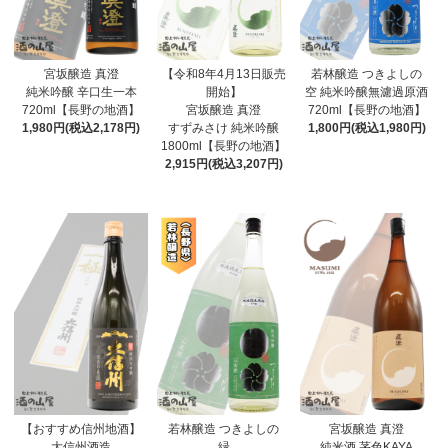
宮坂醸造 真澄
【令和8年4月13日販売
若林醸造 つきよしの
純米吟醸 辛口生一本
開始】
空 純米吟醸無濾過原酒
720ml【長野の地酒】
宮坂醸造 真澄
720ml【長野の地酒】
1,980円(税込2,178円)
すずみさけ 純米吟醸
1,800円(税込1,980円)
1800ml【長野の地酒】
2,915円(税込3,207円)
【おすすめ信州地酒】
若林醸造 つきよしの
宮坂醸造 真澄
大信州酒造
緑
純米酒 茅色KAYA