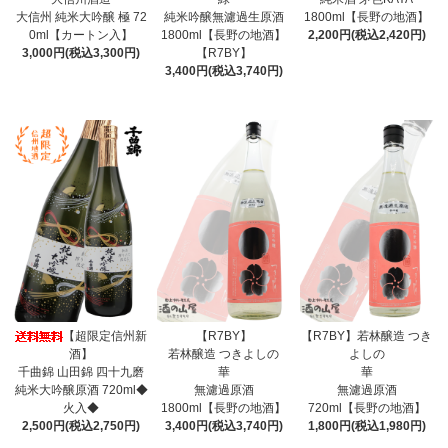
大信州 純米大吟醸 極 72
純米吟醸無濾過生原酒
1800ml【長野の地酒】
0ml【カートン入】
1800ml【長野の地酒】
2,200円(税込2,420円)
3,000円(税込3,300円)
【R7BY】
3,400円(税込3,740円)
【超限定信州新
【R7BY】
【R7BY】若林醸造 つき
酒】
若林醸造 つきよしの
よしの
千曲錦 山田錦 四十九磨
華
華
純米大吟醸原酒 720ml◆
無濾過原酒
無濾過原酒
火入◆
1800ml【長野の地酒】
720ml【長野の地酒】
2,500円(税込2,750円)
3,400円(税込3,740円)
1,800円(税込1,980円)