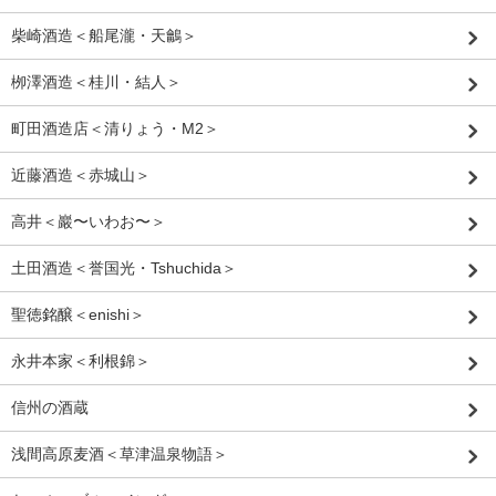
柴崎酒造＜船尾瀧・天鸙＞
栁澤酒造＜桂川・結人＞
町田酒造店＜清りょう・M2＞
近藤酒造＜赤城山＞
高井＜巖〜いわお〜＞
土田酒造＜誉国光・Tshuchida＞
聖徳銘醸＜enishi＞
永井本家＜利根錦＞
信州の酒蔵
浅間高原麦酒＜草津温泉物語＞