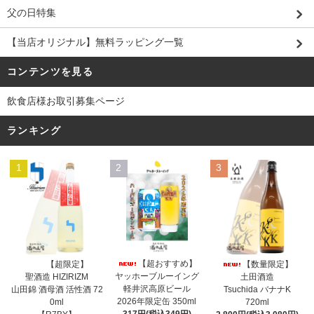
父の日特集
【当店オリジナル】無料ラッピング一覧
コンテンツを見る
飲食店様お取引募集ページ
ランキング
1
2
3
【超おすすめ】
【超限定】
【数量限定】
ヤッホーブルーイング
聖酒造 HIZIRIZM
土田酒造
軽井沢高原ビール
山田錦 酒母酒 活性酒 72
Tsuchida バナナK
2026年限定缶 350ml
0ml
720ml
317円(税込349円)