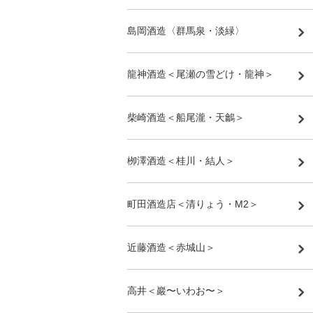
島岡酒造〈群馬泉・淡緑〉
龍神酒造＜尾瀬の雪どけ・龍神＞
柴崎酒造＜船尾瀧・天鸙＞
栁澤酒造＜桂川・結人＞
町田酒造店＜清りょう・M2＞
近藤酒造＜赤城山＞
高井＜巖〜いわお〜＞