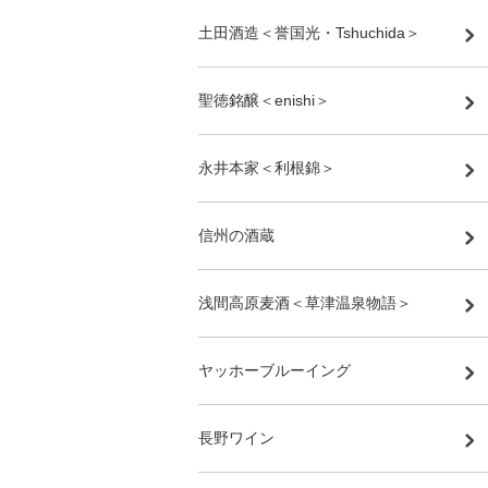
土田酒造＜誉国光・Tshuchida＞
聖徳銘醸＜enishi＞
永井本家＜利根錦＞
信州の酒蔵
浅間高原麦酒＜草津温泉物語＞
ヤッホーブルーイング
長野ワイン