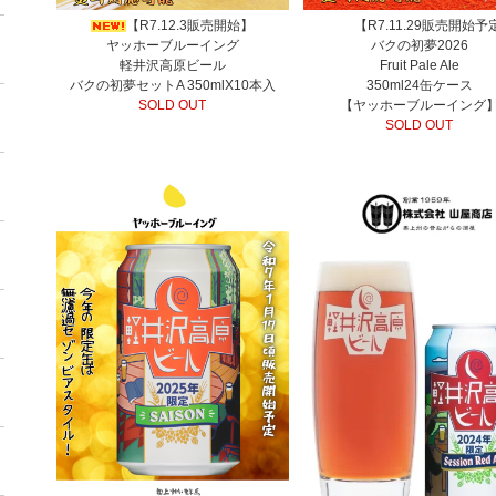
【R7.12.3販売開始】
【R7.11.29販売開始予
ヤッホーブルーイング
バクの初夢2026
軽井沢高原ビール
Fruit Pale Ale
バクの初夢セットA 350mlX10本入
350ml24缶ケース
SOLD OUT
【ヤッホーブルーイング
SOLD OUT