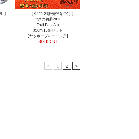
ル 】
【R7.11.29販売開始予定 】
バクの初夢2026
Fruit Pale Ale
350ml10缶セット
【ヤッホーブルーイング】
SOLD OUT
<
1
2
>