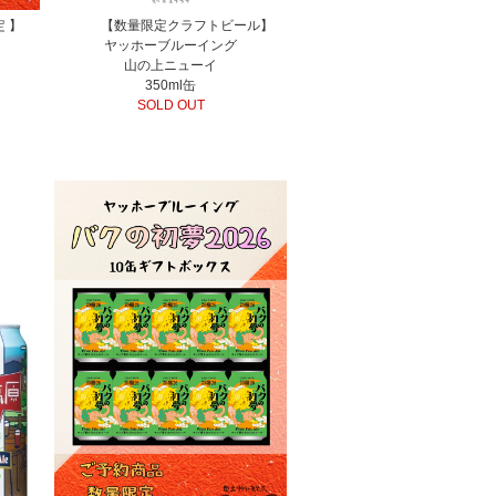
定 】
【数量限定クラフトビール】
ヤッホーブルーイング
山の上ニューイ
350ml缶
】
SOLD OUT