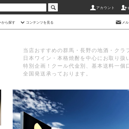
アカウント
ーから探す
コンテンツを見る
メル
当店おすすめの群馬・長野の地酒・クラ
日本ワイン・本格焼酎を中心にお取り扱
特別企画！クール代金別、基本送料一個口
全国発送承っております。