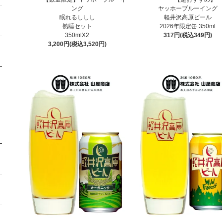
ング
ヤッホーブルーイング
眠れるししし
軽井沢高原ビール
熟睡セット
2026年限定缶 350ml
350mlX2
317円(税込349円)
3,200円(税込3,520円)