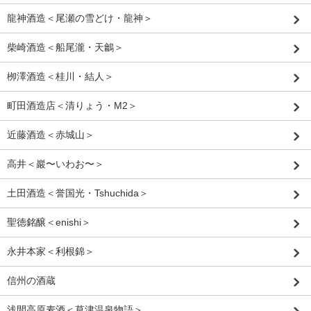
龍神酒造＜尾瀬の雪どけ・龍神＞
柴崎酒造＜船尾瀧・天鸙＞
栁澤酒造＜桂川・結人＞
町田酒造店＜清りょう・M2＞
近藤酒造＜赤城山＞
高井＜巖〜いわお〜＞
土田酒造＜誉国光・Tshuchida＞
聖徳銘醸＜enishi＞
永井本家＜利根錦＞
信州の酒蔵
浅間高原麦酒＜草津温泉物語＞