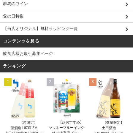
群馬のワイン
父の日特集
【当店オリジナル】無料ラッピング一覧
コンテンツを見る
飲食店様お取引募集ページ
ランキング
1
2
3
【超おすすめ】
【超限定】
【数量限定】
ヤッホーブルーイング
聖酒造 HIZIRIZM
土田酒造
軽井沢高原ビール