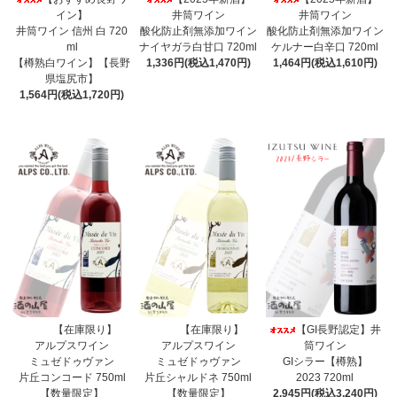
イン】
井筒ワイン
井筒ワイン
井筒ワイン 信州 白 720
酸化防止剤無添加ワイン
酸化防止剤無添加ワイン
ml
ナイヤガラ白甘口 720ml
ケルナー白辛口 720ml
【樽熟白ワイン】【長野
1,336円(税込1,470円)
1,464円(税込1,610円)
県塩尻市】
1,564円(税込1,720円)
【在庫限り】
【在庫限り】
【GI長野認定】井
アルプスワイン
アルプスワイン
筒ワイン
ミュゼドゥヴァン
ミュゼドゥヴァン
GIシラー【樽熟】
片丘コンコード 750ml
片丘シャルドネ 750ml
2023 720ml
【数量限定】
【数量限定】
2,945円(税込3,240円)