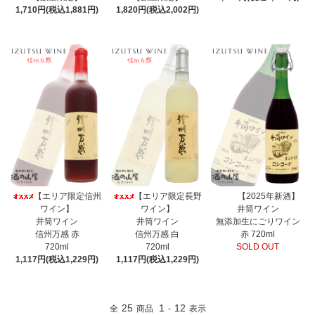
1,710円(税込1,881円)
1,820円(税込2,002円)
【エリア限定信州
【エリア限定長野
【2025年新酒】
ワイン】
ワイン】
井筒ワイン
井筒ワイン
井筒ワイン
無添加生にごりワイン
信州万感 赤
信州万感 白
赤 720ml
720ml
720ml
SOLD OUT
1,117円(税込1,229円)
1,117円(税込1,229円)
25
1
12
全
商品
-
表示