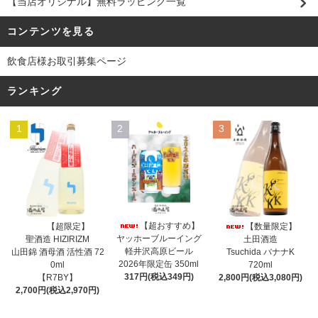
【当店オリジナル】無料ラッピング一覧
コンテンツを見る
飲食店様お取引募集ページ
ランキング
1
2
3
【超おすすめ】
【超限定】
【数量限定】
ヤッホーブルーイング
聖酒造 HIZIRIZM
土田酒造
軽井沢高原ビール
山田錦 酒母酒 活性酒 72
Tsuchida バナナK
2026年限定缶 350ml
0ml
720ml
317円(税込349円)
【R7BY】
2,800円(税込3,080円)
2,700円(税込2,970円)