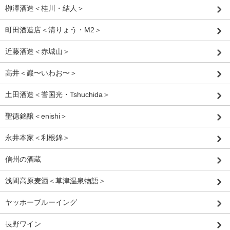
栁澤酒造＜桂川・結人＞
町田酒造店＜清りょう・M2＞
近藤酒造＜赤城山＞
高井＜巖〜いわお〜＞
土田酒造＜誉国光・Tshuchida＞
聖徳銘醸＜enishi＞
永井本家＜利根錦＞
信州の酒蔵
浅間高原麦酒＜草津温泉物語＞
ヤッホーブルーイング
長野ワイン