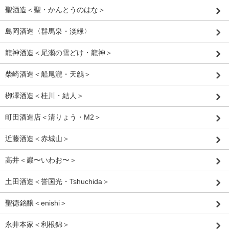
聖酒造＜聖・かんとうのはな＞
島岡酒造〈群馬泉・淡緑〉
龍神酒造＜尾瀬の雪どけ・龍神＞
柴崎酒造＜船尾瀧・天鸙＞
栁澤酒造＜桂川・結人＞
町田酒造店＜清りょう・M2＞
近藤酒造＜赤城山＞
高井＜巖〜いわお〜＞
土田酒造＜誉国光・Tshuchida＞
聖徳銘醸＜enishi＞
永井本家＜利根錦＞