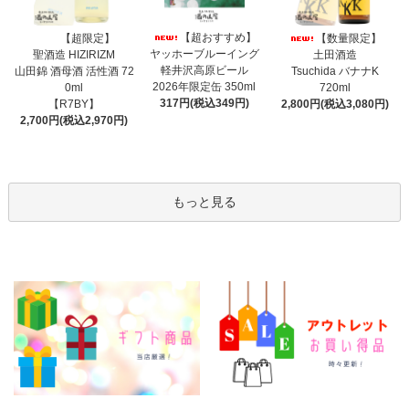
【超おすすめ】
【超限定】
【数量限定】
ヤッホーブルーイング
聖酒造 HIZIRIZM
土田酒造
軽井沢高原ビール
山田錦 酒母酒 活性酒 72
Tsuchida バナナK
2026年限定缶 350ml
0ml
720ml
317円(税込349円)
【R7BY】
2,800円(税込3,080円)
2,700円(税込2,970円)
もっと見る