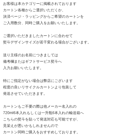
お客様は本カテゴリーに掲載されております
カートン各種からご選択いただくか、
決済ページ・ラッピングからご希望のカートンを
ご入用数分、同時ご購入をお願いいたします。
ご選択いただきましたカートンに合わせて
熨斗デザインサイズが若干変わる場合がございます。
送り主様のお名前につきましては
備考欄またはギフトサービス熨斗へ
入力お願いいたします。
特にご指定がない場合は弊店にございます
程度の良いリサイクルカートンより包装して
発送させていただきます。
カートンもご不要の際は他メーカー名入れの
720ml6本入れもしくは一升瓶6本入れの輸送箱へ
こちらの熨斗を貼って発送対応も可能ですが、
見栄えが悪いかもしれませんので
カートン同時ご購入をおすすめしております。