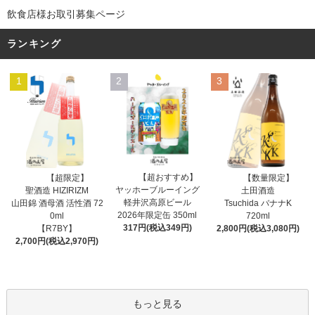
飲食店様お取引募集ページ
ランキング
1
2
3
【超おすすめ】
【超限定】
【数量限定】
ヤッホーブルーイング
聖酒造 HIZIRIZM
土田酒造
軽井沢高原ビール
山田錦 酒母酒 活性酒 72
Tsuchida バナナK
2026年限定缶 350ml
0ml
720ml
317円(税込349円)
【R7BY】
2,800円(税込3,080円)
2,700円(税込2,970円)
もっと見る