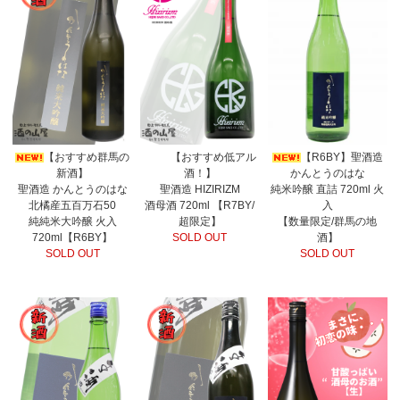
【おすすめ群馬の
【おすすめ低アル
【R6BY】聖酒造
新酒】
酒！】
かんとうのはな
聖酒造 かんとうのはな
聖酒造 HIZIRIZM
純米吟醸 直詰 720ml 火
北橘産五百万石50
酒母酒 720ml 【R7BY/
入
純純米大吟醸 火入
超限定】
【数量限定/群馬の地
720ml【R6BY】
SOLD OUT
酒】
SOLD OUT
SOLD OUT