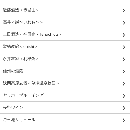
近藤酒造＜赤城山＞
高井＜巖〜いわお〜＞
土田酒造＜誉国光・Tshuchida＞
聖徳銘醸＜enishi＞
永井本家＜利根錦＞
信州の酒蔵
浅間高原麦酒＜草津温泉物語＞
ヤッホーブルーイング
長野ワイン
ご当地リキュール