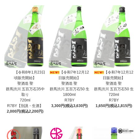
【令和8年1月23日
【令和7年12月12
【令和7年12月12
頃販売開始】
日販売開始】
日販売開始】
聖酒造 聖
聖酒造 聖
聖酒造 聖
群馬渋川 五百万石35中
群馬渋川 五百万石50 生
群馬渋川 五百万石50 生
取り
1800ml
720ml
720ml
R7BY
R7BY
R7BY【別誂・生酒】
3,300円(税込3,630円)
1,650円(税込1,815円)
2,000円(税込2,200円)