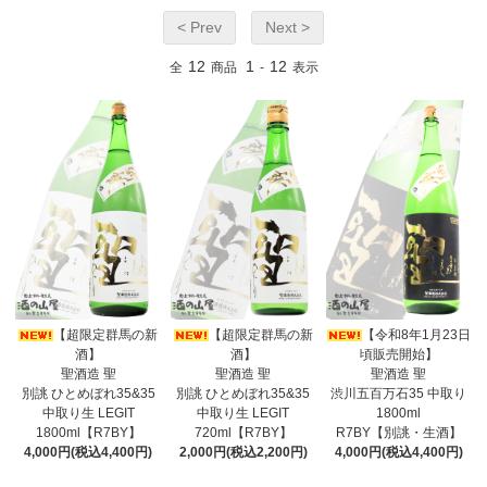
< Prev
Next >
12
1
12
全
商品
-
表示
【超限定群馬の新
【超限定群馬の新
【令和8年1月23日
酒】
酒】
頃販売開始】
聖酒造 聖
聖酒造 聖
聖酒造 聖
別誂 ひとめぼれ35&35
別誂 ひとめぼれ35&35
渋川五百万石35 中取り
中取り生 LEGIT
中取り生 LEGIT
1800ml
1800ml【R7BY】
720ml【R7BY】
R7BY【別誂・生酒】
4,000円(税込4,400円)
2,000円(税込2,200円)
4,000円(税込4,400円)