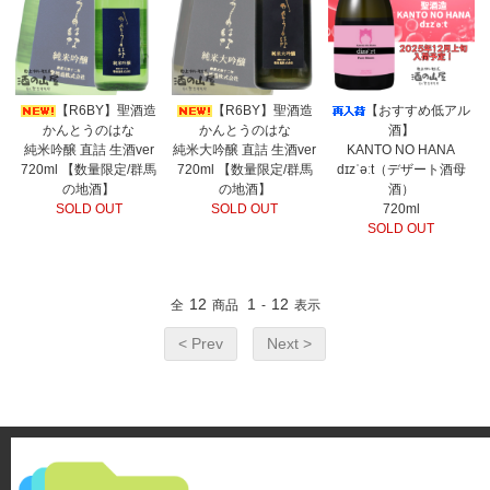
【R6BY】聖酒造
【R6BY】聖酒造
【おすすめ低アル
かんとうのはな
かんとうのはな
酒】
純米吟醸 直詰 生酒ver
純米大吟醸 直詰 生酒ver
KANTO NO HANA
720ml 【数量限定/群馬
720ml 【数量限定/群馬
dɪzˈəːt（デザート酒母
の地酒】
の地酒】
酒）
SOLD OUT
SOLD OUT
720ml
SOLD OUT
12
1
12
全
商品
-
表示
< Prev
Next >